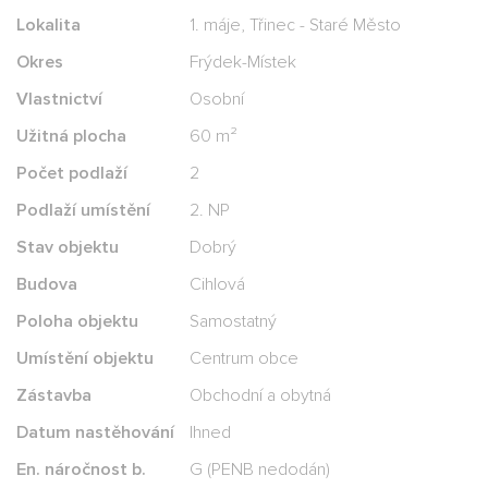
Lokalita
1. máje, Třinec - Staré Město
Okres
Frýdek-Místek
Vlastnictví
Osobní
Užitná plocha
60 m²
Počet podlaží
2
Podlaží umístění
2. NP
Stav objektu
Dobrý
Budova
Cihlová
Poloha objektu
Samostatný
Umístění objektu
Centrum obce
Zástavba
Obchodní a obytná
Datum nastěhování
Ihned
En. náročnost b.
G (PENB nedodán)