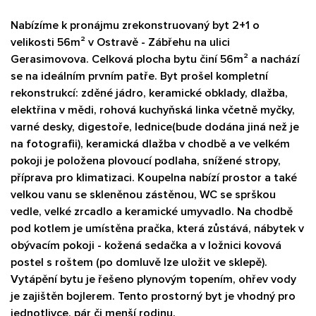
Nabízíme k pronájmu zrekonstruovaný byt 2+1 o
velikosti 56m² v Ostravě - Zábřehu na ulici
Gerasimovova. Celková plocha bytu činí 56m² a nachází
se na ideálním prvním patře. Byt prošel kompletní
rekonstrukcí: zděné jádro, keramické obklady, dlažba,
elektřina v mědi, rohová kuchyňská linka včetně myčky,
varné desky, digestoře, lednice(bude dodána jiná než je
na fotografii), keramická dlažba v chodbě a ve velkém
pokoji je položena plovoucí podlaha, snížené stropy,
příprava pro klimatizaci. Koupelna nabízí prostor a také
velkou vanu se skleněnou zástěnou, WC se sprškou
vedle, velké zrcadlo a keramické umyvadlo. Na chodbě
pod kotlem je umístěna pračka, která zůstává, nábytek v
obývacím pokoji - kožená sedačka a v ložnici kovová
postel s roštem (po domluvě lze uložit ve sklepě).
Vytápění bytu je řešeno plynovým topením, ohřev vody
je zajištěn bojlerem. Tento prostorný byt je vhodný pro
jednotlivce, pár či menší rodinu.