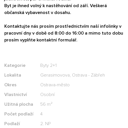
Byt je ihned volný k nastěhování od září. Veškerá
občanská vybavenost v dosahu.
Kontaktujte nás prosím prostřednictvím naší infolinky v
pracovní dny v době od 8:00 do 16:00 a mimo tuto dobu
prosím vyplňte kontaktní formulář.
Kategorie
Byty 2+1
Lokalita
Gerasimovova, Ostrava - Zábřeh
Okres
Ostrava-město
Vlastnictví
Osobní
Užitná plocha
56 m²
Počet podlaží
4
Podlaží
2. NP