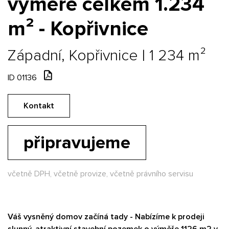
výměře celkem 1.234
m² - Kopřivnice
Západní, Kopřivnice | 1 234 m²
ID 01136
Kontakt
připravujeme
včetně DPH, včetně provize, včetně právního servisu
Váš vysněný domov začíná tady - Nabízíme k prodeji
slunný, atraktivní stavební pozemek o výměře 1126 m2 v