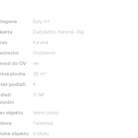
tegorie
Byty 1+1
kalita
Dačického, Karviná - Ráj
res
Karviná
astnictví
Družstevní
evod do OV
ne
itná plocha
36 m²
čet podlaží
4
dlaží
3. NP
ístění
av objektu
Velmi dobrý
dova
Panelová
loha objektu
V bloku