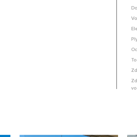
Do
V
El
Pl
O
To
Zd
Zd
vo