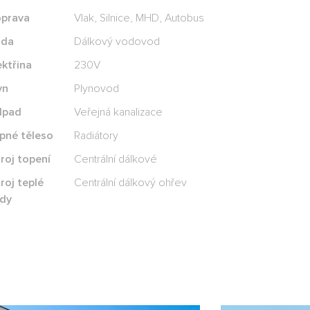
prava
Vlak, Silnice, MHD, Autobus
oda
Dálkový vodovod
ektřina
230V
yn
Plynovod
dpad
Veřejná kanalizace
pné těleso
Radiátory
roj topení
Centrální dálkové
roj teplé
Centrální dálkový ohřev
dy