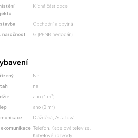
ístění
Klidná část obce
jektu
stavba
Obchodní a obytná
. náročnost
G (PENB nedodán)
ybavení
řízený
Ne
tah
ne
džie
ano (4 m²)
lep
ano (2 m²)
munikace
Dlážděná, Asfaltová
lekomunikace
Telefon, Kabelová televize,
Kabelové rozvody