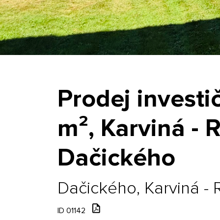
Prodej investi
m², Karviná - R
Dačického
Dačického, Karviná - R
ID 01142