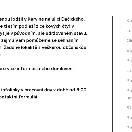
nou lodžií v Karviné na ulici Dačického.
Ka
e třetím podlaží z celkových čtyř v
Lo
yt je v původním, ale udržovaném stavu.
padě zájmu Vám pomůžeme se sehnáním
Ok
i žádané lokalitě s veškerou občanskou
Vl
i.
Př
pro více informací nebo domluvení
Už
Po
infolinky v pracovní dny v době od 8:00
Po
ontaktní formulář.
um
St
Bu
Po