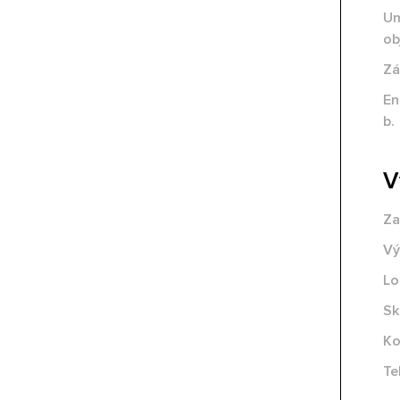
Um
ob
Zá
En
b.
V
Za
Vý
Lo
Sk
Ko
Te