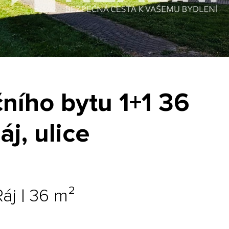
čního bytu 1+1 36
áj, ulice
áj | 36 m²