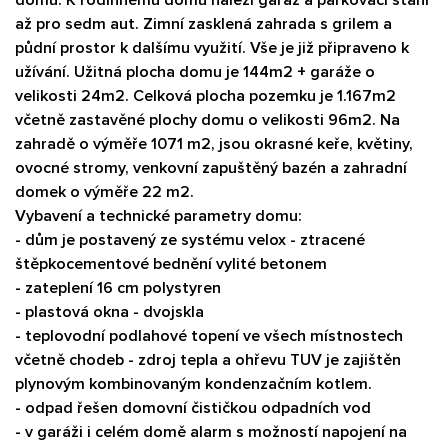
až pro sedm aut. Zimní zasklená zahrada s grilem a
půdní prostor k dalšímu využití. Vše je již připraveno k
užívání. Užitná plocha domu je 144m2 + garáže o
velikosti 24m2. Celková plocha pozemku je 1.167m2
včetně zastavěné plochy domu o velikosti 96m2. Na
zahradě o výměře 1071 m2, jsou okrasné keře, květiny,
ovocné stromy, venkovní zapuštěný bazén a zahradní
domek o výměře 22 m2.
Vybavení a technické parametry domu:
- dům je postavený ze systému velox - ztracené
štěpkocementové bednění vylité betonem
- zateplení 16 cm polystyren
- plastová okna - dvojskla
- teplovodní podlahové topení ve všech místnostech
včetně chodeb - zdroj tepla a ohřevu TUV je zajištěn
plynovým kombinovaným kondenzačním kotlem.
- odpad řešen domovní čističkou odpadních vod
- v garáži i celém domě alarm s možností napojení na