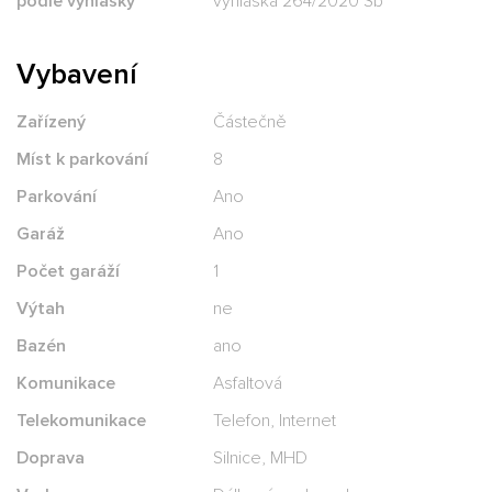
podle vyhlášky
vyhláška 264/2020 Sb
Vybavení
Zařízený
Částečně
Míst k parkování
8
Parkování
Ano
Garáž
Ano
Počet garáží
1
Výtah
ne
Bazén
ano
Komunikace
Asfaltová
Telekomunikace
Telefon, Internet
Doprava
Silnice, MHD