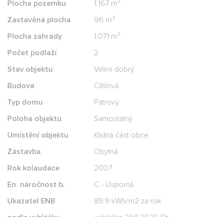
Plocha pozemku
1.167 m²
Zastavěná plocha
96 m²
Plocha zahrady
1.071 m²
Počet podlaží
2
Stav objektu
Velmi dobrý
Budova
Cihlová
Typ domu
Patrový
Poloha objektu
Samostatný
Umístění objektu
Klidná část obce
Zástavba
Obytná
Rok kolaudace
2007
En. náročnost b.
C - Úsporná
Ukazatel ENB
89.9 kWh/m2 za rok