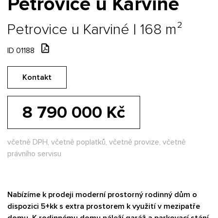
Petrovice u Karviné
Petrovice u Karviné | 168 m²
ID 01188
Kontakt
8 790 000 Kč
včetně DPH, včetně poplatků, včetně provize, včetně
právního servisu
Nabízíme k prodeji moderní prostorný rodinný dům o
dispozici 5+kk s extra prostorem k využití v mezipatře
domu. K rodinnému domu náleží garáž a parkovací stání