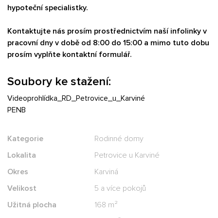
hypoteční specialistky.
Kontaktujte nás prosím prostřednictvím naší infolinky v
pracovní dny v době od 8:00 do 15:00 a mimo tuto dobu
prosím vyplňte kontaktní formulář.
Soubory ke stažení:
Videoprohlídka_RD_Petrovice_u_Karviné
PENB
Kategorie
Rodinné domy
Lokalita
Petrovice u Karviné
Okres
Karviná
Velikost
5 a více pokojů
Užitná plocha
168 m²