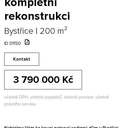
kompletní
rekonstrukci
Bystřice | 200 m²
ID 01150
Kontakt
3 790 000 Kč
včetně DPH, včetně poplatků, včetně provize, včetně
právního servisu
Nabízíme Vám ke koupi patrový rodinný dům v Bystřici.