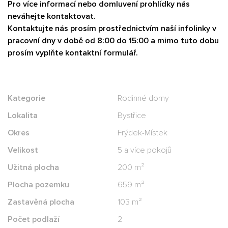
Pro více informací nebo domluvení prohlídky nás
neváhejte kontaktovat.
Kontaktujte nás prosím prostřednictvím naší infolinky v
pracovní dny v době od 8:00 do 15:00 a mimo tuto dobu
prosím vyplňte kontaktní formulář.
Kategorie
Rodinné domy
Lokalita
Bystřice
Okres
Frýdek-Místek
Velikost
5 a více pokojů
Užitná plocha
200 m²
Plocha pozemku
659 m²
Zastavěná plocha
103 m²
Počet podlaží
2