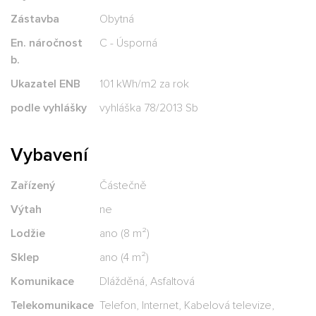
Zástavba
Obytná
En. náročnost
C - Úsporná
b.
Ukazatel ENB
101 kWh/m2 za rok
podle vyhlášky
vyhláška 78/2013 Sb
Vybavení
Zařízený
Částečně
Výtah
ne
Lodžie
ano (8 m²)
Sklep
ano (4 m²)
Komunikace
Dlážděná, Asfaltová
Telekomunikace
Telefon, Internet, Kabelová televize,