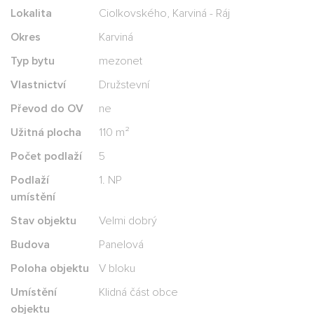
Lokalita
Ciolkovského, Karviná - Ráj
Okres
Karviná
Typ bytu
mezonet
Vlastnictví
Družstevní
Převod do OV
ne
Užitná plocha
110 m²
Počet podlaží
5
Podlaží
1. NP
umístění
Stav objektu
Velmi dobrý
Budova
Panelová
Poloha objektu
V bloku
Umístění
Klidná část obce
objektu