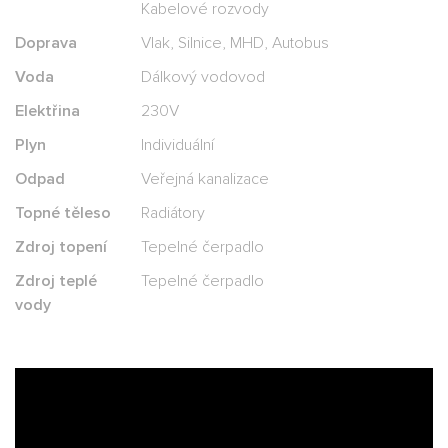
Kabelové rozvody
Doprava
Vlak, Silnice, MHD, Autobus
Voda
Dálkový vodovod
Elektřina
230V
Plyn
Individuální
Odpad
Veřejná kanalizace
Topné těleso
Radiátory
Zdroj topení
Tepelné čerpadlo
Zdroj teplé
Tepelné čerpadlo
vody