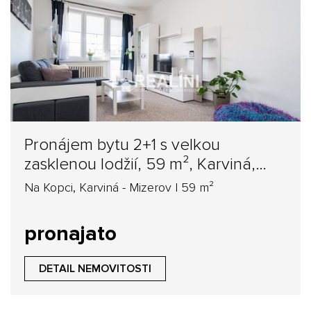
Pronájem bytu 2+1 s velkou
zasklenou lodžií, 59 m², Karviná,
ulice Na Kopci
Na Kopci, Karviná - Mizerov | 59 m²
pronajato
DETAIL NEMOVITOSTI