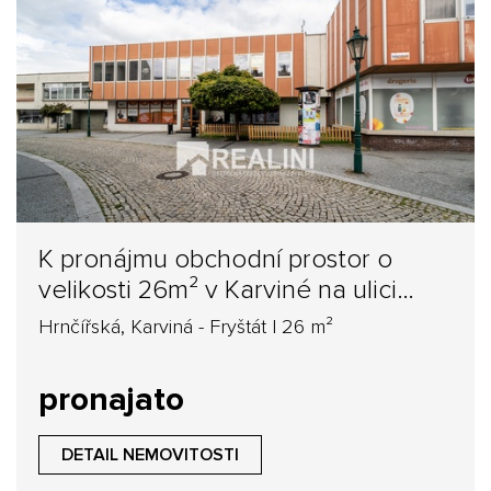
K pronájmu obchodní prostor o
velikosti 26m² v Karviné na ulici
Hrnčířská
Hrnčířská, Karviná - Fryštát | 26 m²
pronajato
DETAIL NEMOVITOSTI