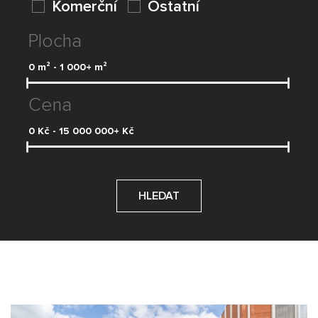
Komerční
Ostatní
Plocha
0
m² -
1 000+
m²
Cena
0
Kč -
15 000 000+
Kč
HLEDAT