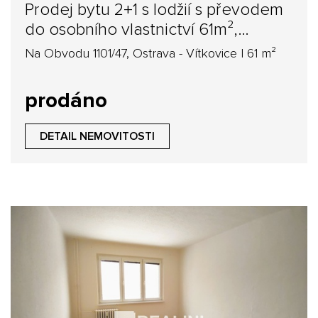
Prodej bytu 2+1 s lodžií s převodem
do osobního vlastnictví 61m²,
Ostrava ulice Na Obvodu
Na Obvodu 1101/47, Ostrava - Vítkovice | 61 m²
prodáno
DETAIL NEMOVITOSTI