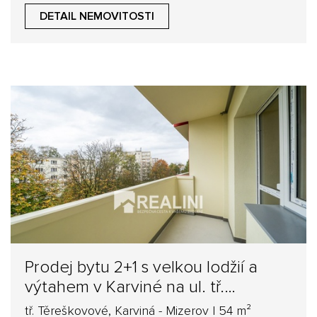
DETAIL NEMOVITOSTI
Prodej bytu 2+1 s velkou lodžií a
výtahem v Karviné na ul. tř.
Těreškovové
tř. Těreškovové, Karviná - Mizerov | 54 m²