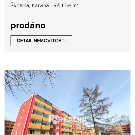
na ulici Školská
Školská, Karviná - Ráj | 59 m²
prodáno
DETAIL NEMOVITOSTI