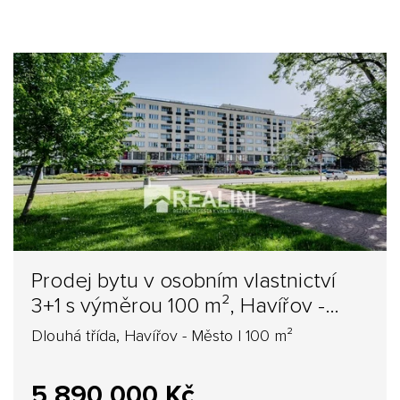
Prodej bytu v osobním vlastnictví
3+1 s výměrou 100 m², Havířov -
Město
Dlouhá třída, Havířov - Město | 100 m²
5 890 000 Kč