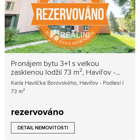
Pronájem bytu 3+1 s velkou
zasklenou lodžií 73 m², Havířov -
Podlesí
Karla Havlíčka Borovského, Havířov - Podlesí |
73 m²
rezervováno
DETAIL NEMOVITOSTI