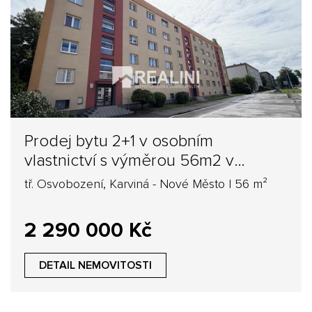
Prodej bytu 2+1 v osobním
vlastnictví s výměrou 56m2 v
Karviné - Nové město
tř. Osvobození, Karviná - Nové Město | 56 m²
2 290 000 Kč
DETAIL NEMOVITOSTI